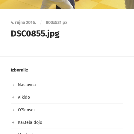
4. rujna 2016.
/
800
x
531 px
DSC0855.jpg
Izbornik:
Naslovna
Aikido
O’Sensei
Kaštela dojo