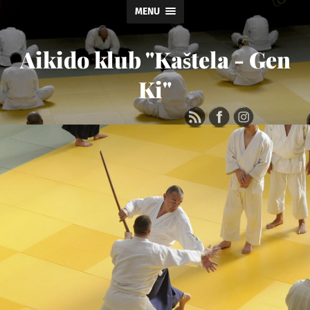
MENU
Aikido klub "Kaštela - Gen
Ki"