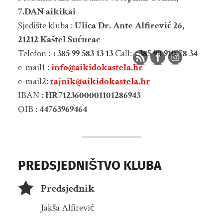
7.DAN aikikai
Sjedište kluba :
Ulica Dr. Ante Alfirević 26,
21212 Kaštel Sućurac
Telefon :
+385 99 583 13 13
Call:
+385 98 910 78 34
e-mail1 :
info@aikidokastela.hr
e-mail2:
tajnik@aikidokastela.hr
IBAN :
HR7123600001101286943
OIB :
44763969464
PREDSJEDNIŠTVO KLUBA
Predsjednik
Jakša Alfirević