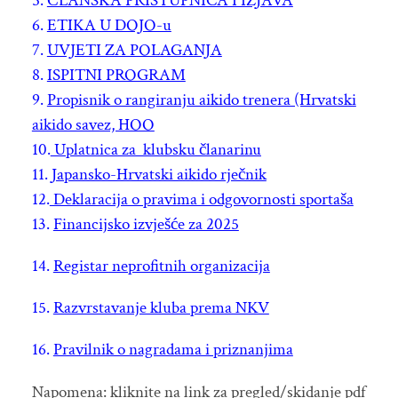
5.
ČLANSKA PRISTUPNICA I IZJAVA
6.
ETIKA U DOJO-u
7.
UVJETI ZA POLAGANJA
8.
ISPITNI PROGRAM
9.
Propisnik o rangiranju aikido trenera (Hrvatski
aikido savez, HOO
10.
Uplatnica za klubsku članarinu
11.
Japansko-Hrvatski aikido rječnik
12.
Deklaracija o pravima i odgovornosti sportaša
13.
Financijsko izvješće za 2025
14.
Registar neprofitnih organizacija
15.
Razvrstavanje kluba prema NKV
16.
Pravilnik o nagradama i priznanjima
Napomena: kliknite na link za pregled/skidanje pdf