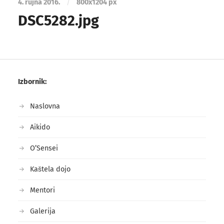
4. rujna 2016.
/
800
x
1204 px
DSC5282.jpg
Izbornik:
Naslovna
Aikido
O’Sensei
Kaštela dojo
Mentori
Galerija