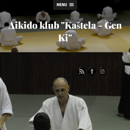
MENU
Aikido klub "Kaštela - Gen
Ki"