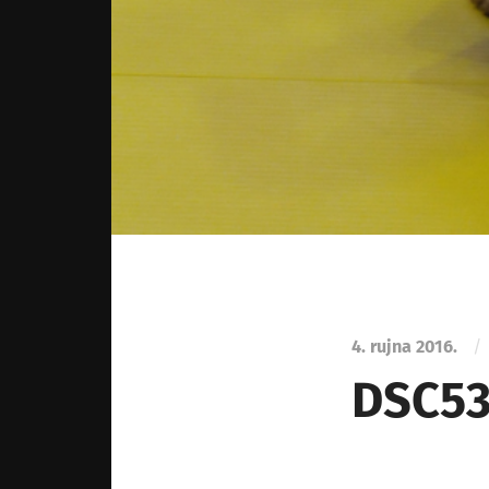
4. rujna 2016.
/
DSC53