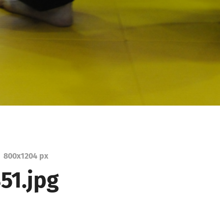
800
x
1204 px
51.jpg