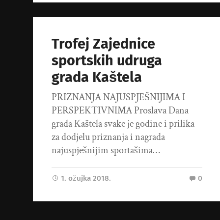
Trofej Zajednice
sportskih udruga
grada Kaštela
PRIZNANJA NAJUSPJEŠNIJIMA I
PERSPEKTIVNIMA Proslava Dana
grada Kaštela svake je godine i prilika
za dodjelu priznanja i nagrada
najuspješnijim sportašima…
1. ožujka 2018.
0