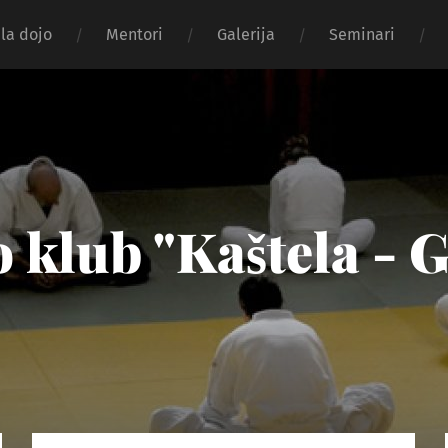
la dojo
Mentori
Galerija
Seminari
 klub "Kaštela - 