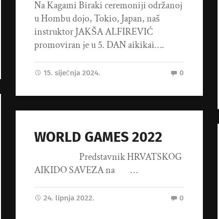
Na Kagami Biraki ceremoniji održanoj
u Hombu dojo, Tokio, Japan, naš
instruktor JAKŠA ALFIREVIĆ
promoviran je u 5. DAN aikikai….
15. siječnja 2024.
0
WORLD GAMES 2022
Predstavnik HRVATSKOG
AIKIDO SAVEZA na …
24. lipnja 2022.
0