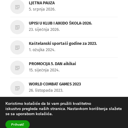
LJETNA PAUZA
5. srpnja 2026.
UPISI U KLUB I AIKIDO ŠKOLA-2026.
23. siječnja 2026.
Kaštelanski sportaši godine za 2023.
1. ožujka 2024.
PROMOCIJA 5. DAN aikikai
15. siječnja 2024.
WORLD COMBAT GAMES 2023
26. listopada 2023.
Koristimo kolačiće da bi vam pružili kvalitetno
iskustvo pregleda naših stranica. Nastavkom korištenja slažete
se sa uporabom kolačića.
© 2026
Aikido klub "Kaštela – Gen Ki"
. Theme by
Anders Norén
.
Prihvati!