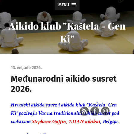
MENU
Aikido klub "Kaštela - Gen
Ki"
13. veljače 2026.
Međunarodni aikido susret
2026.
Hrvatski aikido savez i aikido klub “Kaštela -Gen
Ki” pozivaju Vas na tradicionalni aikido susret pod
vodstvom
Stephane Goffin, 7.DAN aikikai
, Belgija.