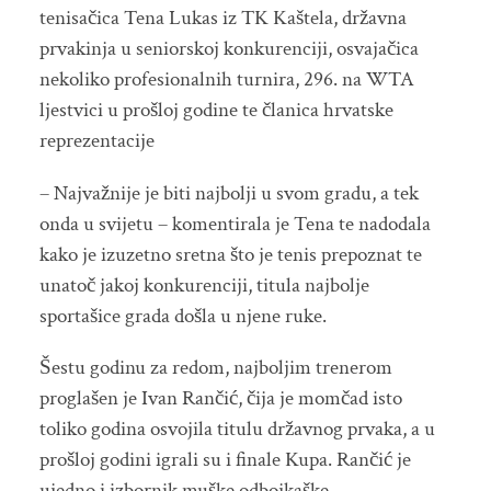
tenisačica Tena Lukas iz TK Kaštela, državna
prvakinja u seniorskoj konkurenciji, osvajačica
nekoliko profesionalnih turnira, 296. na WTA
ljestvici u prošloj godine te članica hrvatske
reprezentacije
– Najvažnije je biti najbolji u svom gradu, a tek
onda u svijetu – komentirala je Tena te nadodala
kako je izuzetno sretna što je tenis prepoznat te
unatoč jakoj konkurenciji, titula najbolje
sportašice grada došla u njene ruke.
Šestu godinu za redom, najboljim trenerom
proglašen je Ivan Rančić, čija je momčad isto
toliko godina osvojila titulu državnog prvaka, a u
prošloj godini igrali su i finale Kupa. Rančić je
ujedno i izbornik muške odbojkaške